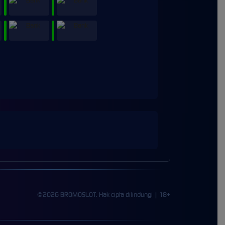
©2026 BROMOSLOT. Hak cipta dilindungi | 18+