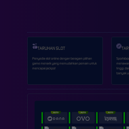
TARUHAN SLOT
TAR
Penyedia slot online dengan beragam pilihan
Sportsboo
game menarik yang memudahkan pemain untuk
menawark
mencapai jackpot
tinggi, d
banyak u