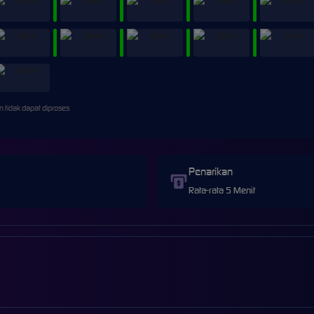
 tidak dapat diproses
Penarikan
Rata-rata 5 Menit