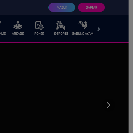
MASUK
DAFTAR
GAME
ARCADE
POKER
E-SPORTS
SABUNG AYAM
PROMOSI