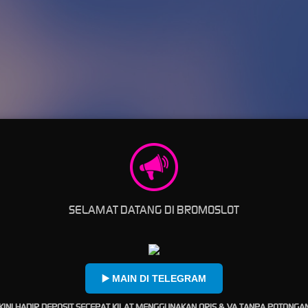
SELAMAT DATANG DI BROMOSLOT
▶️ MAIN DI TELEGRAM
KINI HADIR DEPOSIT SECEPAT KILAT MENGGUNAKAN QRIS & VA TANPA POTONGA