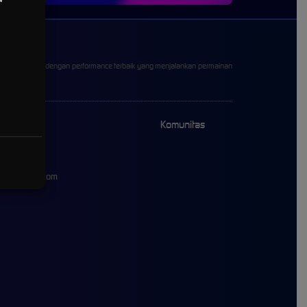
kenal sebagai situs dengan performance terbaik yang menjalankan permainan
Komunitas
46254
mail@gmail.com