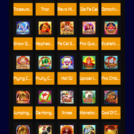
Treasure of Seti
Thor
Rave High
Da Fa Cai
Detective Dee
Snow Queen
Hephaestus
Fa Cai Shen
Fire Queen2
Ecstatic Circus
Flying Cai Shen
Fruity Carnival
Hot DJ
Uproar In Heaven
Fire Chibi 2
Jumping Mobile
Da Hong Zhong
Xmas
Monster Hunter
God Of Chess