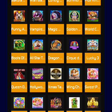
Sakura Legend
Wan Bao Dino
Lonely Planet
Summer Mood
Fruit King II
Funny Alpaca
Vampire Kiss
Magic World
Golden Mayan
World Cup Russia 2018
Boots Of Luck
All Star Team
Dragon Hunters
Cirque de fous
Lucky 3
Queen Of Dead
Hollywood Pets
Xmas Tales
Wing Chun
Sweet POP