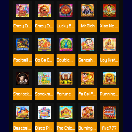
Crazy Crazy 3
Crazy Crazy 2
Lucky Bats
Mr.Rich
Xiao Ne Zha
Football Boots
Oo Ga Cha Ka
Double Fly
Ganesha Jr.
Loy Krathong
Sherlock Holmes
Songkran Festival
Fortune Spirits
Fa Cai Fu Wa
Running Animals
Baseball Fever
Disco Piggy
The Chicken House
Burning Xi-You
Fire777