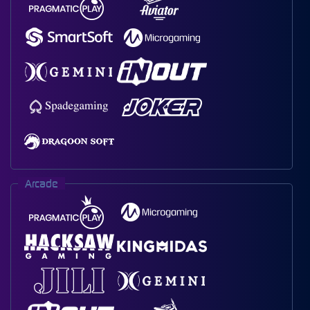
Arcade