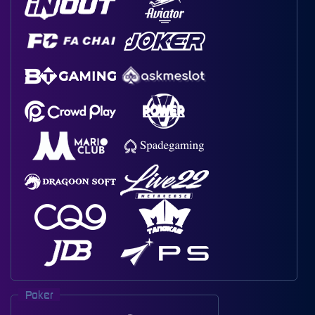
Poker