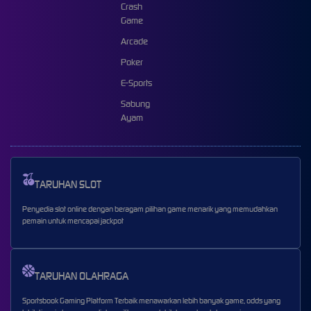
Crash
Game
Arcade
Poker
E-Sports
Sabung
Ayam
TARUHAN SLOT
Penyedia slot online dengan beragam pilihan game menarik yang memudahkan
pemain untuk mencapai jackpot
TARUHAN OLAHRAGA
Sportsbook Gaming Platform Terbaik menawarkan lebih banyak game, odds yang