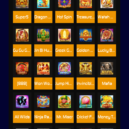
Super5
Dragon Koi
Hot Spin
Treasure House
Watah Master 2
Gu Gu Gu 2 M
Jin Bi Hui Huang
Greek Gods
Golden Dragon Club
Lucky Bats M
[888]
Won Won Won
Jump High 2
Invincible Elephant
Mafia
All Wilds
Ninja Raccoon
Mr. Miser
Cricket Fever
Money Tree