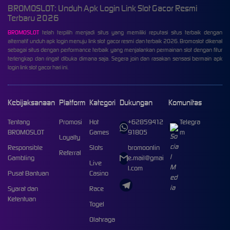
BROMOSLOT: Unduh Apk Login Link Slot Gacor Resmi
Terbaru 2026
BROMOSLOT
telah terpilih menjadi situs yang memiliki reputasi situs terbaik dengan
alternatif unduh apk login menuju link slot gacor resmi dan terbaik 2026. Bromoslot dikenal
sebagai situs dengan performance terbaik yang menjalankan permainan slot dengan fitur
terlengkap dan ringat dibuka dimana saja. Segera join dan rasakan sensasi bermain apk
login link slot gacor hari ini.
Kebijaksanaan
Platform
Kategori
Dukungan
Komunitas
Tentang
Promosi
Hot
+62859412
Telegra
BROMOSLOT
Games
91805
m
Loyalty
Responsible
Slots
bromoonlin
Referral
Gambling
e.mail@gmai
Live
l.com
Pusat Bantuan
Casino
Syarat dan
Race
Ketentuan
Togel
Olahraga