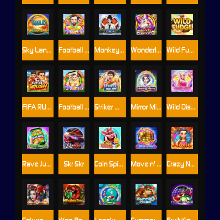
Sky Lantern
Football Fever M
Monkey Office Legend
Wonderland
Wild Fudge
FIFA RUSH
Football Fever
Striker WILD
Mirror Mirror
Wild Disco Night
Rave Jump 2 M
Skr Skr
Coin Spinner
Move n' Jump
Crazy Nuozha