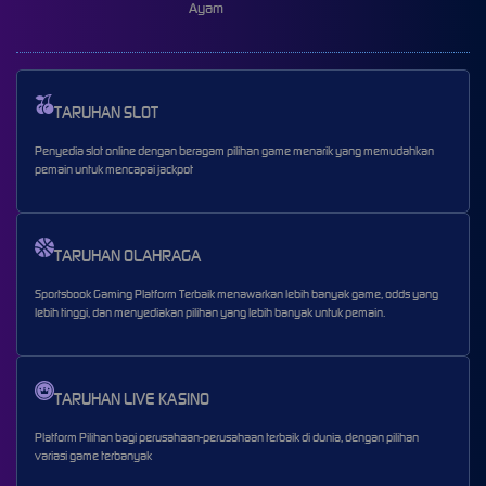
Ayam
TARUHAN SLOT
Penyedia slot online dengan beragam pilihan game menarik yang memudahkan
pemain untuk mencapai jackpot
TARUHAN OLAHRAGA
Sportsbook Gaming Platform Terbaik menawarkan lebih banyak game, odds yang
lebih tinggi, dan menyediakan pilihan yang lebih banyak untuk pemain.
TARUHAN LIVE KASINO
Platform Pilihan bagi perusahaan-perusahaan terbaik di dunia, dengan pilihan
variasi game terbanyak