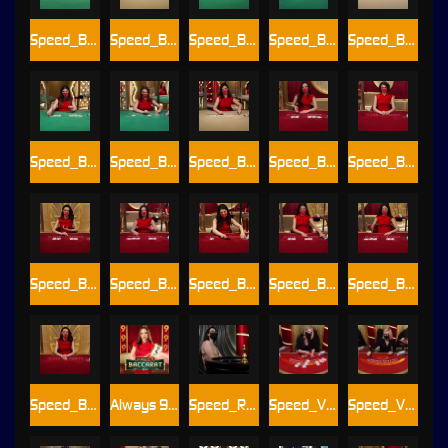
Speed_Baccarat_C
Speed_Baccarat_D
Speed_Baccarat_E
Speed_Baccarat_F
Speed_Baccarat_G
Speed_Baccarat_H
Speed_Baccarat_I
Speed_Baccarat_J
Speed_Baccarat_k
Speed_Baccarat_L
Speed_Baccarat_N
Speed_Baccarat_O
Speed_Baccarat_P
Speed_Baccarat_Q
Speed_Baccarat_R
Speed_Baccarat_S
Always 9 Baccarat
Speed_Roulette
Speed_VIP_Blackjack_A
Speed_VIP_Blackjack_B