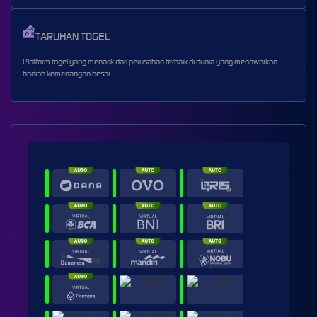
TARUHAN TOGEL
Platform togel yang menarik dari perusahan terbaik di dunia yang menawarkan
hadiah kemenangan besar