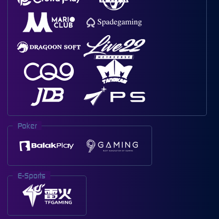
Poker
E-Sports