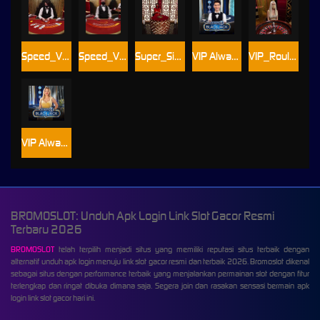
Speed_VIP_Blackjack_C
Speed_VIP_Blackjack_D
Super_Sic_Bo
VIP Always 6 Blackjack 2
VIP_Roulette
VIP Always 6 Blackjack 3
BROMOSLOT: Unduh Apk Login Link Slot Gacor Resmi
Terbaru 2026
BROMOSLOT
telah terpilih menjadi situs yang memiliki reputasi situs terbaik dengan
alternatif unduh apk login menuju link slot gacor resmi dan terbaik 2026. Bromoslot dikenal
sebagai situs dengan performance terbaik yang menjalankan permainan slot dengan fitur
terlengkap dan ringat dibuka dimana saja. Segera join dan rasakan sensasi bermain apk
login link slot gacor hari ini.