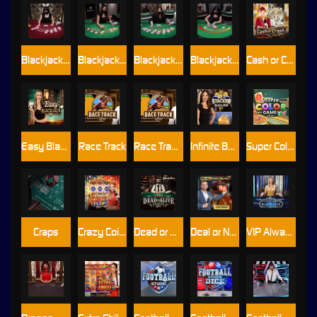
Blackjack_VIP_Z
Blackjack_White_A
Blackjack_White_B
Blackjack_White_C
Cash or Crash
Easy Blackjack
Race Track
Race Track First Person
Infinite Bet Stacker Blackjack
Super Color Game
Craps
Crazy Coin Flip
Dead or Alive: Saloon
Deal or No Deal
VIP Always 6 Blackjack 1