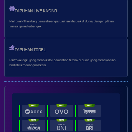
TARUHAN LIVE KASINO
Platform Pilihan bagi perusahaan-perusahaan terbaik di dunia, dengan pilihan
variasi game terbanyak
TARUHAN TOGEL
Platform togel yang menarik dari perusahan terbaik di dunia yang menawarkan
hadiah kemenangan besar