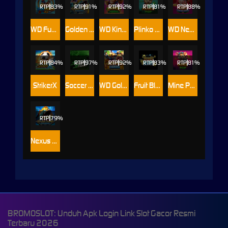
RTP
83%
RTP
91%
RTP
92%
RTP
81%
RTP
88%
WD FuWa Fishing
Golden Tyrant Fishing
WD King Kong Fishing
Plinko Pop
WD Nezha Fishing Legend
RTP
84%
RTP
97%
RTP
92%
RTP
83%
RTP
81%
StrikerX
Soccer Striker
WD Gold Blast Fishing
Fruit Blast
Mine Pop
RTP
79%
Nexus Golden Tyrant
BROMOSLOT: Unduh Apk Login Link Slot Gacor Resmi
Terbaru 2026