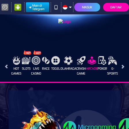
Main di
MASUK
DAFTAR
Telegram
HOT
SLOTS
LIVE
RACE
TOGEL
OLAHRAGA
CRASH
ARCADE
POKER
E-
SABUN
GAMES
CASINO
GAME
SPORTS
AYAM