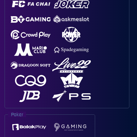
Poker