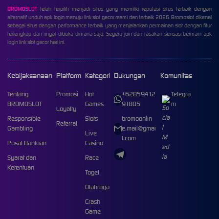
BROMOSLOT
telah terpilih menjadi situs yang memiliki reputasi situs terbaik dengan
alternatif unduh apk login menuju link slot gacor resmi dan terbaik 2026. Bromoslot dikenal
sebagai situs dengan performance terbaik yang menjalankan permainan slot dengan fitur
terlengkap dan ringat dibuka dimana saja. Segera join dan rasakan sensasi bermain apk
login link slot gacor hari ini.
Kebijaksanaan
Platform
Kategori
Dukungan
Komunitas
Tentang
Promosi
Hot
+62859412
Telegra
BROMOSLOT
Games
91805
m
Loyalty
Responsible
Slots
bromoonlin
Referral
Gambling
e.mail@gmai
Live
l.com
Pusat Bantuan
Casino
Syarat dan
Race
Ketentuan
Togel
Olahraga
Crash
Game