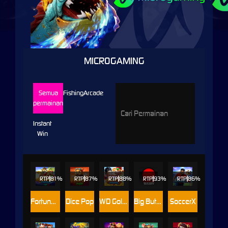
MICROGAMING
Semua
Fishing
Arcade
permainan
Instant
Win
RTP
81%
RTP
87%
RTP
88%
RTP
93%
RTP
86%
Fortune Fishing
Dice Pop
WD Golden Fuwa Fishing
Big Button Bash
SoccerX