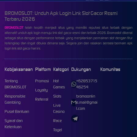
BROMOSLOT: Unduh Apk Login Link Slot Gacor Resmi
Terbaru 2026
BROMOSLOT
telah terpilih menjadi situs yang memiliki reputasi situs terbaik dengan
alternatif unduh apk login menuju link slot gacor resmi dan terbaik 2026. Bromoslot dikenal
sebagai situs dengan performance terbaik yang menjalankan permainan slot dengan fitur
terlengkap dan ringat dibuka dimana saja. Segera join dan rasakan sensasi bermain apk
login link slot gacor hari ini.
Kebijaksanaan
Platform
Kategori
Dukungan
Komunitas
Tentang
Promosi
Hot
+62853715
BROMOSLOT
Games
46254
Loyalty
Responsible
Slots
bromoonlin
Referral
Gambling
e.mail@gmai
Live
l.com
Pusat Bantuan
Casino
Syarat dan
Race
Ketentuan
Togel