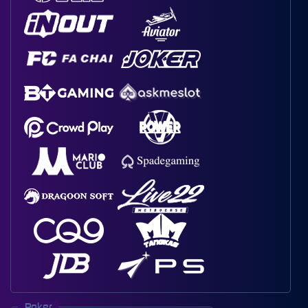
Poker