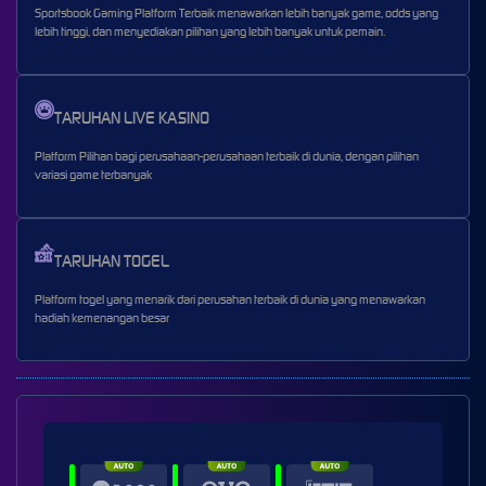
Sportsbook Gaming Platform Terbaik menawarkan lebih banyak game, odds yang
lebih tinggi, dan menyediakan pilihan yang lebih banyak untuk pemain.
TARUHAN LIVE KASINO
Platform Pilihan bagi perusahaan-perusahaan terbaik di dunia, dengan pilihan
variasi game terbanyak
TARUHAN TOGEL
Platform togel yang menarik dari perusahan terbaik di dunia yang menawarkan
hadiah kemenangan besar