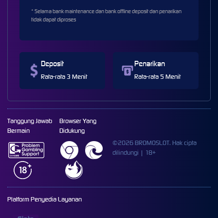
* Selama bank maintenance dan bank offline deposit dan penarikan
tidak dapat diproses
Deposit
Penarikan
Rata-rata 3 Menit
Rata-rata 5 Menit
Tanggung Jawab
Browser Yang
Bermain
Didukung
©2026 BROMOSLOT. Hak cipta
dilindungi | 18+
Platform Penyedia Layanan