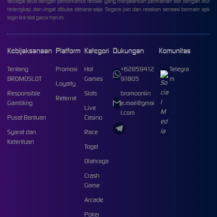
sebagai situs dengan performance terbaik yang menjalankan permainan slot dengan fitur
terlengkap dan ringat dibuka dimana saja. Segera join dan rasakan sensasi bermain apk
login link slot gacor hari ini.
Kebijaksanaan
Platform
Kategori
Dukungan
Komunitas
Tentang
Promosi
Hot
+62859412
Telegra
BROMOSLOT
Games
91805
m
Loyalty
Responsible
Slots
bromoonlin
Referral
Gambling
e.mail@gmai
Live
l.com
Pusat Bantuan
Casino
Syarat dan
Race
Ketentuan
Togel
Olahraga
Crash
Game
Arcade
Poker