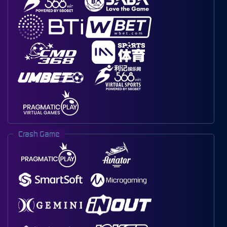
Crash Game