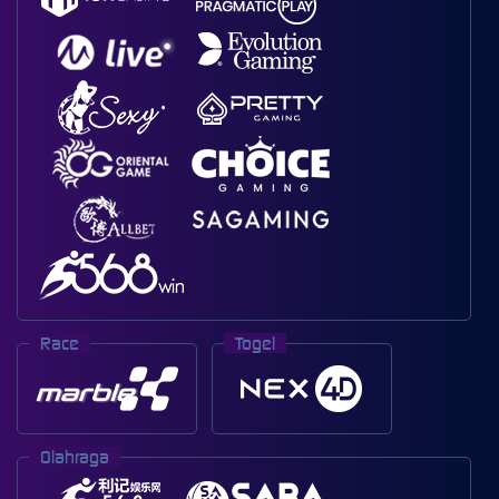
Race
Togel
Olahraga