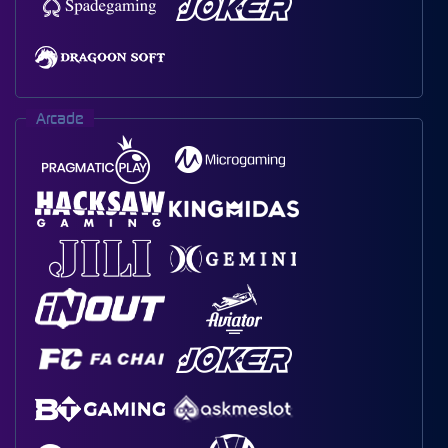
Arcade