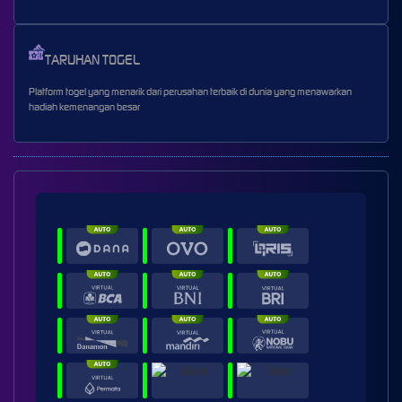
TARUHAN TOGEL
Platform togel yang menarik dari perusahan terbaik di dunia yang menawarkan
hadiah kemenangan besar